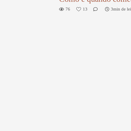
76
13
3min de lei