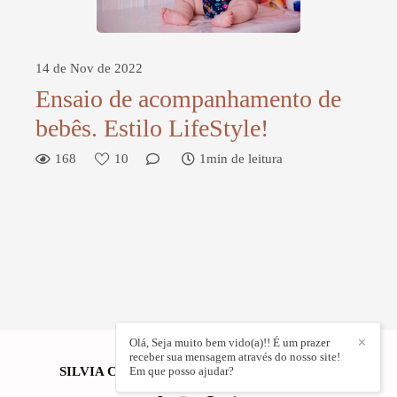
14 de Nov de 2022
Ensaio de acompanhamento de
bebês. Estilo LifeStyle!
168
10
1min de leitura
Olá, Seja muito bem vido(a)!! É um prazer
✕
receber sua mensagem através do nosso site!
SILVIA CRISTINA FOTOGRAFIA
Em que posso ajudar?
/
CONTATO