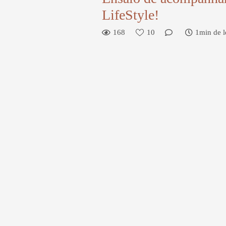
LifeStyle!
168
10
1min de l