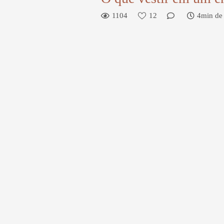
1104
12
4min de 