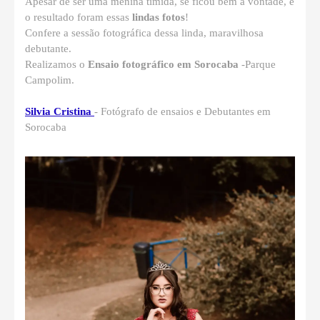
Apesar de ser uma menina tímida, se ficou bem a vontade, e
o resultado foram essas
lindas fotos
!
Confere a sessão fotográfica dessa linda, maravilhosa
debutante.
Realizamos o
Ensaio fotográfico em Sorocaba
-Parque
Campolim.
Silvia Cristina
- Fotógrafo de ensaios e Debutantes em
Sorocaba