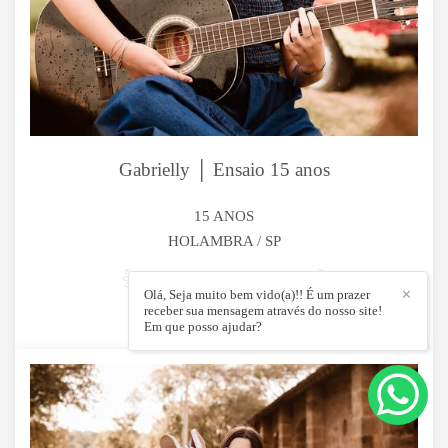
Gabrielly │ Ensaio 15 anos
15 ANOS
HOLAMBRA / SP
Olá, Seja muito bem vido(a)!! É um prazer
✕
receber sua mensagem através do nosso site!
1577
0
Em que posso ajudar?