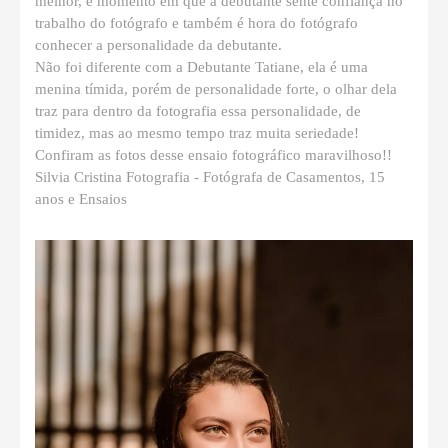
melhor, é momento em que a debutante sente confiança no
trabalho do fotógrafo e também é hora do fotógrafo
conhecer a personalidade da debutante.
Não foi diferente com a Debutante Tatiane, ela é uma
menina tímida, porém de personalidade forte, o olhar dela
traz para dentro da fotografia essa personalidade, de
timidez, mas ao mesmo tempo traz muita seriedade!
Confiram as fotos desse ensaio fotográfico maravilhoso!!
Silvia Cristina Fotografia - Fotógrafa de Casamentos, 15
anos e Ensaios