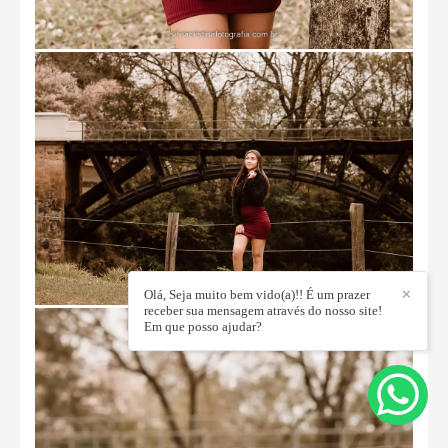
Olá, Seja muito bem vido(a)!! É um prazer
✕
receber sua mensagem através do nosso site!
Em que posso ajudar?