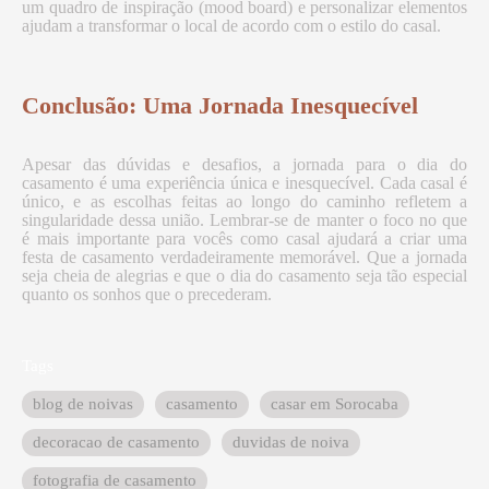
um quadro de inspiração (mood board) e personalizar elementos
ajudam a transformar o local de acordo com o estilo do casal.
Conclusão: Uma Jornada Inesquecível
Apesar das dúvidas e desafios, a jornada para o dia do
casamento é uma experiência única e inesquecível. Cada casal é
único, e as escolhas feitas ao longo do caminho refletem a
singularidade dessa união. Lembrar-se de manter o foco no que
é mais importante para vocês como casal ajudará a criar uma
festa de casamento verdadeiramente memorável. Que a jornada
seja cheia de alegrias e que o dia do casamento seja tão especial
quanto os sonhos que o precederam.
Tags
blog de noivas
casamento
casar em Sorocaba
decoracao de casamento
duvidas de noiva
fotografia de casamento