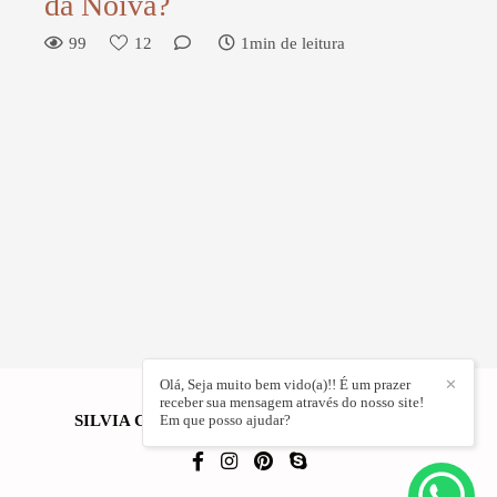
da Noiva?
99
12
1min de leitura
Olá, Seja muito bem vido(a)!! É um prazer
✕
receber sua mensagem através do nosso site!
SILVIA CRISTINA FOTOGRAFIA
Em que posso ajudar?
/
CONTATO