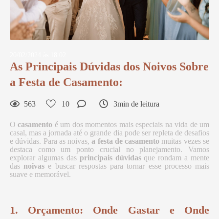
20/02/2024 às 18:02
As Principais Dúvidas dos Noivos Sobre
a Festa de Casamento:
563
10
3min de leitura
O
casamento
é um dos momentos mais especiais na vida de um
casal, mas a jornada até o grande dia pode ser repleta de desafios
e dúvidas. Para as noivas,
a festa de casamento
muitas vezes se
destaca como um ponto crucial no planejamento. Vamos
explorar algumas das
principais dúvidas
que rondam a mente
das
noivas
e buscar respostas para tornar esse processo mais
suave e memorável.
1. Orçamento: Onde Gastar e Onde