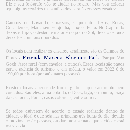
Ele e seu fotógrafo vão te ajudar no roteiro. Mas vou colocar
aqui alguns cenários mais utilizados para fazer esses ensaios:
Campos de Lavanda, Girassóis, Capim do Texas, Rosas,
Crisântemos, Maria sem vergonha, Trigo e Feno. No Capim do
Texas e Trigo, o destaque maior é no por do Sol, devido os raios
deixa-los com tons dourados.
Os locais para realizar os ensaios, geralmente são os Campos de
Fazenda Macena
Bloemen Park
Flores -
,
, Parque Van
Gogh, Area rural (com cavalos, e outros). Esses locais são pagos
para a agência de turismo, e em média, o valor em 2022 é de
190,00 por hora (por até quatro pessoas).
Existem locais abertos de forma gratuita, que são muito bem
cuidados: São eles, a rua coberta, o Deck, lago, o moinho, praça
da cachoeira, Portal, casas coloridas, entre outros.
Se todos estiverem de acordo, o ensaio realizado dentro da
cidade, o ideal é que seja nas primeiras três horas do dia, devido
o movimento de pessoas, ou durante a semana que a cidade está
mais vazia.