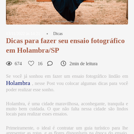
13/11/2022 às 14:21
Dicas
Dicas para fazer seu ensaio fotográfico
em Holambra/SP
674
16
2min de leitura
Se você já sonhou em fazer um ensaio fotográfico lindão em
Holambra
, nesse Post vou colocar algumas dicas para você
poder realizar esse sonho.
Holambra, é uma cidade maravilhosa, aconhegante, tranquila e
muito bem cuidada. O que não falta nessa cidade são lindos
locais para realizar esses ensaios.
Primeiramente, o ideal é contratar um guia turístico para lhe
apresentar as rotas, e as flores disponíveis na época do ensaio.