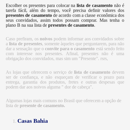
Escolher os presentes para colocar na
lista de casamento
não é
tarefa fácil, além do tempo, você precisa definir valores dos
presentes de casamento
de acordo com a classe econômica dos
seus convidados, assim todos possam comprar. Mas tenha o
plano B na sua lista de
presentes de casamento
.
Caso prefiram, os
noivos
podem informar aos convidados sobre
a
lista de presentes
, somente àqueles que perguntarem, para não
dar a sensação que o
convite para o casamento
está sendo feito
com interesse nos presentes. Afinal, presentes não é uma
obrigação dos convidados, mas sim um "Presente". rsrs,
As lojas que oferecem o serviço de
lista de casamento
devem
ser de confiança, e não esqueçam de verificar o prazo para
entrega, garantia dos produtos, fretes e outras despesas que
podem dar aos noivos alguma " dor de cabeça".
Algumas lojas mais comuns no Brasil que oferecem a opção de
lista de
presente de casamento.
Casas Bahia