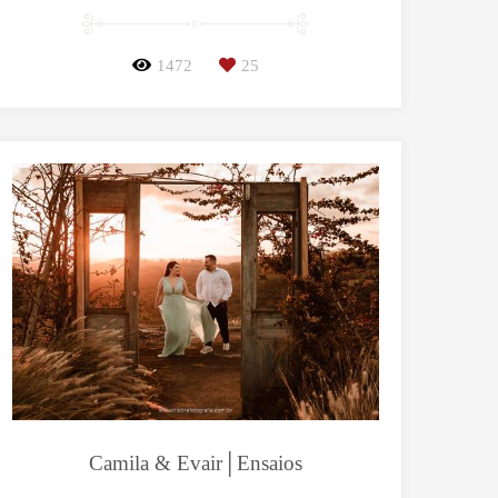
1472
25
Camila & Evair│Ensaios