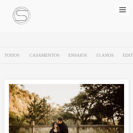
TODOS
CASAMENTOS
ENSAIOS
15 ANOS
EDI